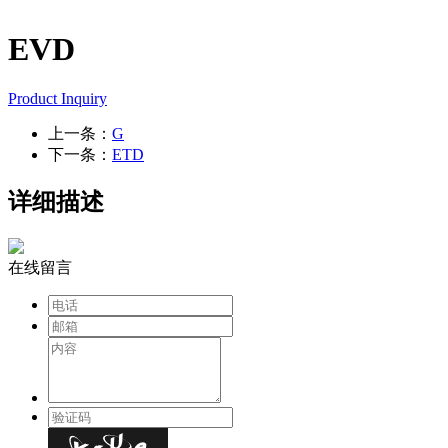
EVD
Product Inquiry
上一条：
G
下一条：
ETD
详细描述
在线留言