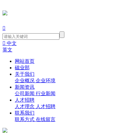


中文
英文
网站首页
磁业部
关于我们
企业概况
企业环境
新闻资讯
公司新闻
行业新闻
人才招聘
人才理念
人才招聘
联系我们
联系方式
在线留言