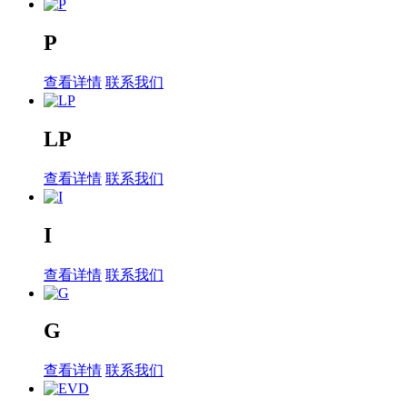
P
查看详情
联系我们
LP
查看详情
联系我们
I
查看详情
联系我们
G
查看详情
联系我们