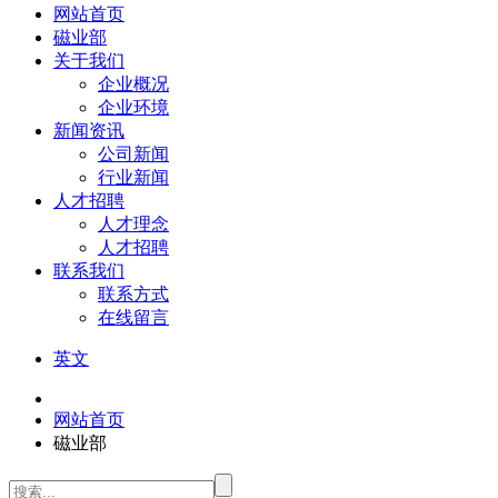
网站首页
磁业部
关于我们
企业概况
企业环境
新闻资讯
公司新闻
行业新闻
人才招聘
人才理念
人才招聘
联系我们
联系方式
在线留言
英文
网站首页
磁业部