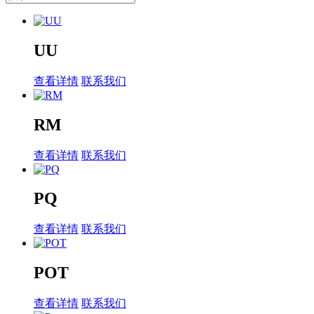
UU
查看详情
联系我们
RM
查看详情
联系我们
PQ
查看详情
联系我们
POT
查看详情
联系我们